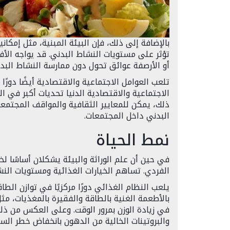
بالإضافة إلى ذلك، فإن البيئة المبنية، مثل إمكا
تؤثر على مستويات النشاط البدني. قد يواجه الأف
أو الأرصفة عوائق تحول دون ممارسة النشاط البد
تلعب العوامل الاجتماعية والاقتصادية أيضًا دورًا
الاجتماعية والاقتصادية الدنيا تحديات أكبر في ا
ذلك، يمكن للمعايير الثقافية والمواقف المجتمعي
البدني داخل المجتمعات.
نمط الحياة
في حين أن علم الوراثة والبيئة يشكلان أساسًا ل
الفردي. تساهم الخيارات الغذائية ومستويات النشا
يلعب النظام الغذائي دورًا مركزيًا في توازن ا
بالأطعمة الغنية بالطاقة والفقيرة بالمغذيات، مث
في زيادة الوزن بمرور الوقت. وعلى العكس من ذلك،
والبروتينات الخالية من الدهون بانخفاض خطر السمن