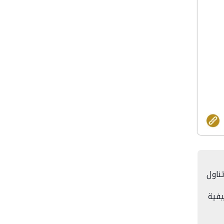
ناول
يفية