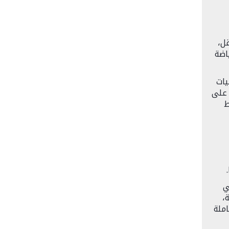
قل،
اضة
يات
 على
ط
ي
،
املة