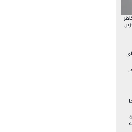
اطر
زين
لى
عل
ا
ة
ة