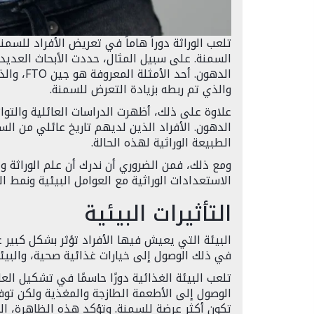
تلعب الوراثة دوراً هاماً في تعريض الأفراد للسم
السمنة. على سبيل المثال، حددت الأبحاث العديد
الدهون. أ
والذي تم ربطه بزيادة التعرض للسمنة.
علاوة على ذلك، أظهرت الدراسات العائلية والتو
الدهون. الأفراد الذين لديهم تاريخ عائلي من ا
الطبيعة الوراثية لهذه الحالة.
ومع ذلك، فمن الضروري أن ندرك أن علم الوراثة وح
الاستعدادات الوراثية مع العوامل البيئية ونمط 
التأثيرات البيئية
البيئة التي يعيش فيها الأفراد تؤثر بشكل كبير ع
في ذلك الوصول إلى خيارات غذائية صحية، والبيئة 
تلعب البيئة الغذائية دورًا حاسمًا في تشكيل العا
الوصول إلى الأطعمة الطازجة والمغذية ولكن توفر
تكون أكثر عرضة للسمنة. وتؤكد هذه الظاهرة، ال