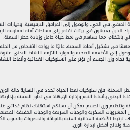
نية المشي في الحي، والوصول إلى المرافق الترفيهية، وخيارات الن
راد الذين يعيشون في بيئات تفتقر إلى مساحات آمنة لممارسة الري
ني بانتظام، مما يساهم في نمط حياة خامل وزيادة خطر السمنة.
 مهمًا في تشكيل أنماط السمنة. غالبًا ما يواجه الأشخاص من الخلف
لوصول إلى الأطعمة الصحية والموارد اللازمة للنشاط البدني. علاوة
ة تجاه وزن الجسم أن تؤثر على السلوكيات الغذائية وأنماط النشا
خطر السمنة، فإن سلوكيات نمط الحياة تحدد في النهاية حالة الوزن
ط البدني وأنماط النوم وإدارة الإجهاد في تطور السمنة وإدارتها.
لطاقة وتنظيم وزن الجسم. يمكن أن يساهم استهلاك نظام غذائي غن
ل المشروبات السكرية والوجبات السريعة والوجبات الخفيفة المصنعة
 ترتبط الأنظمة الغذائية الغنية بالفواكه والخضروات والحبوب الك
ة ونتائج أفضل لإدارة الوزن.