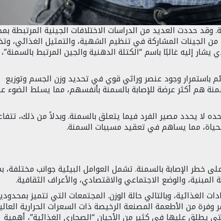
نة. وقد حددت العديد من الدراسات الاختلافات الجينية المرتبطة بمخ
 من الجينات المشاركة في تنظيم الشهية، والتمثيل الغذائي، وتخ
حد الأمثلة المعروفة هو جين FTO، والذي يشار إليه غالبًا باسم “الكتلة الدهنية والجين المرتبط بالسمنة”،
ائم باستمرار وجود عنصر وراثي قوي في تحديد وزن الجسم وتوزيع
لسمنة هم أكثر عرضة للإصابة بالسمنة بأنفسهم، مما يسلط الضوء ع
ده لا يحدد مصير الفرد فيما يتعلق بالسمنة. وبدلاً من ذلك، تتفا
الحياة، مما يساهم في تعقيد مسببات السمنة.
لى خطر الإصابة بالسمنة. تشمل العوامل البيئية جوانب مختلفة، بم
المبنية، والوضع الاجتماعي والاقتصادي، والأعراف الثقافية.
دات الغذائية، وبالتالي حالة الوزن. المجتمعات التي تتميز بمحدودي
 وفرة من الأطعمة المصنعة الرخيصة ذات السعرات الحرارية العالي
تي يطلق عليها في كثير من الأحيان “الصحاري الغذائية”، أهمية