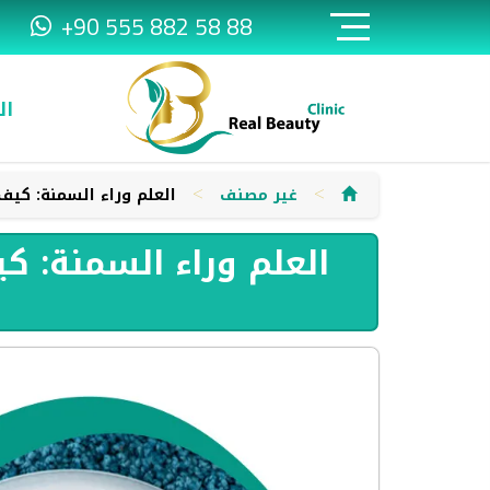
+90 555 882 58 88
ال
>
>
غير مصنف
العلم وراء السمنة: كيف 
العلم وراء السمنة: ك