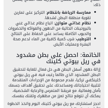
ذلك:
ممارسة الرياضة بانتظام
: التركيز على تمارين
تقوية منطقة البطن لشدها.
نظام غذائي متوازن
: اتباع نظام غذائي غني
بالبروتينات الخالية من الدهون والفواكه والخضروات
والحبوب الكاملة يساعد على الحفاظ على النتائج.
الترطيب
: شرب كمية كافية من الماء لدعم صحة
البشرة وعمليات الأيض.
الخاتمة: احصل على بطن مشدود
في ريل بيوتي كلينك
إزالة دهون أسفل البطن هي حل فعال للغاية لتحقيق
البطن المشدود الذي طالما رغبت فيه. في ريل بيوتي
كلينكفي تركيا، نقدم مجموعة من الإجراءات المتقدمة
لتلبية احتياجاتك ومساعدتك على تحقيق أهداف جسمك
بأمان وفعالية. مع فريقنا المتمرس والرعاية الشخصية،
يمكنك أن تتوقع نتائج تعزز من مظهرك وثقتك بنفسك.
احجز استشارتك مع ريل بيوتي كلينك اليوم واتخذ الخطوة