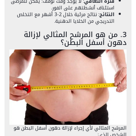
فترة التعافي
: لا يوجد وقت توقف؛ يمكن للمرضى
استئناف أنشطتهم على الفور.
النتائج
: نتائج مرئية خلال 2-3 أشهر مع التخلص
التدريجي من الخلايا الدهنية.
3. من هو المرشح المثالي لإزالة
دهون أسفل البطن؟
المرشح المثالي لأي إجراء لإزالة دهون أسفل البطن هو
الشخص الذي: