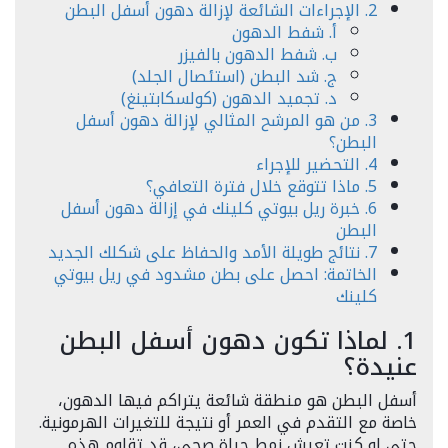
2. الإجراءات الشائعة لإزالة دهون أسفل البطن
أ. شفط الدهون
ب. شفط الدهون بالفيزر
ج. شد البطن (استئصال الجلد)
د. تجميد الدهون (كولسكابتينغ)
3. من هو المرشح المثالي لإزالة دهون أسفل
البطن؟
4. التحضير للإجراء
5. ماذا تتوقع خلال فترة التعافي؟
6. خبرة ريل بيوتي كلينك في إزالة دهون أسفل
البطن
7. نتائج طويلة الأمد والحفاظ على شكلك الجديد
الخاتمة: احصل على بطن مشدود في ريل بيوتي
كلينك
1. لماذا تكون دهون أسفل البطن
عنيدة؟
أسفل البطن هو منطقة شائعة يتراكم فيها الدهون،
خاصة مع التقدم في العمر أو نتيجة للتغيرات الهرمونية.
حتى لو كنت تعيش نمط حياة صحي، قد تقاوم هذه