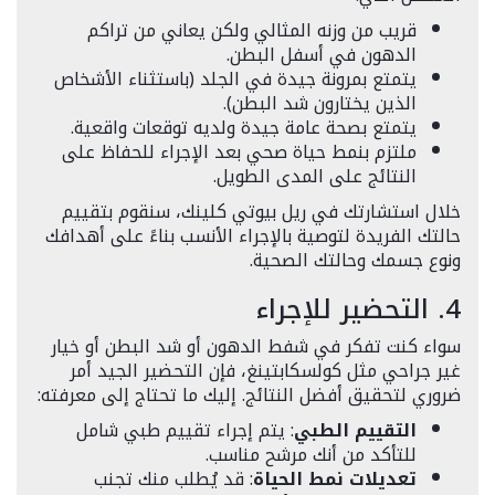
قريب من وزنه المثالي ولكن يعاني من تراكم
الدهون في أسفل البطن.
يتمتع بمرونة جيدة في الجلد (باستثناء الأشخاص
الذين يختارون شد البطن).
يتمتع بصحة عامة جيدة ولديه توقعات واقعية.
ملتزم بنمط حياة صحي بعد الإجراء للحفاظ على
النتائج على المدى الطويل.
خلال استشارتك في ريل بيوتي كلينك، سنقوم بتقييم
حالتك الفريدة لتوصية بالإجراء الأنسب بناءً على أهدافك
ونوع جسمك وحالتك الصحية.
4. التحضير للإجراء
سواء كنت تفكر في شفط الدهون أو شد البطن أو خيار
غير جراحي مثل كولسكابتينغ، فإن التحضير الجيد أمر
ضروري لتحقيق أفضل النتائج. إليك ما تحتاج إلى معرفته:
التقييم الطبي
: يتم إجراء تقييم طبي شامل
للتأكد من أنك مرشح مناسب.
تعديلات نمط الحياة
: قد يُطلب منك تجنب