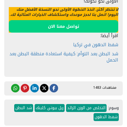
الأولى نحو تحولك!
لا تنتظر أكثر، اتخذ الخطوة الأولى نحو النسخة الأفضل منك
اليوم! اتصل بنا لحجز موعدك واستكشاف الخيارات المثالية لك.
تواصل معنا الان
اقرأ أيضا:
شفط الدهون في تركيا
شد البطن بعد التوأم: كيفية استعادة منطقة البطن بعد
الحمل
مشاهدات 1483
وسوم:
التخلص من الوزن الزائد
ريل بيوتي كلينك
شد البطن
شفط الدهون