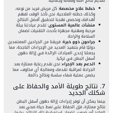
تقديم نتائج آمنة وفعالة وجمالية.
خطط علاج مخصصة
: كل مريض فريد من نوعه،
وكذلك خطته العلاجية. نحن نأخذ الوقت لفهم
أهدافك ونخصص نهجنا لتحقيق أفضل النتائج.
منشآت عالمية المستوى
: تقدم عيادتنا بيئة
مرحبة ومهنية مجهزة بأحدث التقنيات لضمان
السلامة والراحة.
جراحون ذوو خبرة
: فريقنا من الجراحين المعتمدين
دوليًا قام بتنفيذ العديد من الإجراءات الناجحة، مما
يجعلنا إحدى العيادات الرائدة في إزالة دهون
أسفل البطن في تركيا.
الدعم بعد الإجراء
: نحن نقدم رعاية ممتازة بعد
الجراحة لمراقبة تقدمك ومعالجة أي مخاوف، مما
يضمن عملية شفاء سلسة ونتائج دائمة.
7. نتائج طويلة الأمد والحفاظ على
شكلك الجديد
بينما يمكن أن توفر إجراءات إزالة دهون أسفل البطن
نتائج ممتازة، فإن الحفاظ على نمط حياة صحي بعد
العلاج أمر ضروري لضمان استمرارية تلك النتائج. يشمل