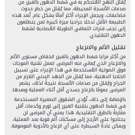
يُقلل النهج المُتحكم به في شفط الدهون بالفيزر من
صدمات الأنسجة المحيطة، مما يُقلل من خطر حدوث
مضاعفات، ويجعل الإجراء أكثر أمانًا بشكل عام. تُعد هذه
الطبيعة الأقل تدخلا جراحيا ميزة كبيرة لمن يتطلعون
إلى تجنب فترات التعافي الطويلة المُصاحبة لشفط
الدهون التقليدي.
تقليل الألم والانزعاج
من أكثر مزايا شفط الدهون بالفيزر انخفاض مستوى الألم
والانزعاج الذي يُعاني منه المرضى. تعمل تقنية الموجات
فوق الصوتية المُستخدمة في هذا الإجراء على تسييل
الخلايا الدهنية، مما يُقلل من الجهد البدني اللازم من
الجراح ويُقلل من صدمات الأنسجة. نتيجةً لذلك، يشعر
المرضى عمومًا بانزعاج جسدي أقل أثناء العملية وبعدها.
بالإضافة إلى ذلك، تُؤدي الشقوق الصغيرة المستخدمة
في شفط الدهون بتقنية الفيزر إلى تورم وكدمات أقل
مقارنةً بالطرق التقليدية. هذا يعني أن المرضى لن
يحتاجوا على الأرجح إلى مسكنات ألم قوية بعد العملية،
ويمكن عادةً السيطرة على أي انزعاج بالأدوية الموصوفة.