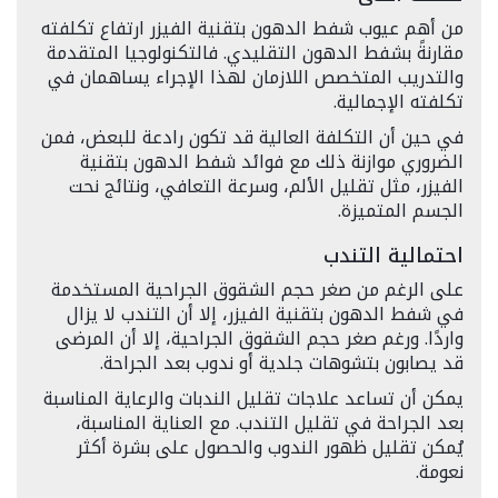
من أهم عيوب شفط الدهون بتقنية الفيزر ارتفاع تكلفته
مقارنةً بشفط الدهون التقليدي. فالتكنولوجيا المتقدمة
والتدريب المتخصص اللازمان لهذا الإجراء يساهمان في
تكلفته الإجمالية.
في حين أن التكلفة العالية قد تكون رادعة للبعض، فمن
الضروري موازنة ذلك مع فوائد شفط الدهون بتقنية
الفيزر، مثل تقليل الألم، وسرعة التعافي، ونتائج نحت
الجسم المتميزة.
احتمالية التندب
على الرغم من صغر حجم الشقوق الجراحية المستخدمة
في شفط الدهون بتقنية الفيزر، إلا أن التندب لا يزال
واردًا. ورغم صغر حجم الشقوق الجراحية، إلا أن المرضى
قد يصابون بتشوهات جلدية أو ندوب بعد الجراحة.
يمكن أن تساعد علاجات تقليل الندبات والرعاية المناسبة
بعد الجراحة في تقليل التندب. مع العناية المناسبة،
يُمكن تقليل ظهور الندوب والحصول على بشرة أكثر
نعومة.