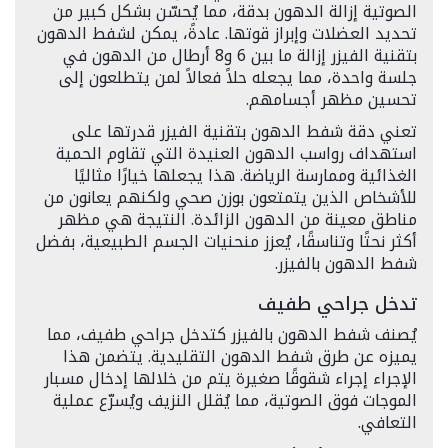
الصوتية إزالة الدهون بدقة، مما يُحسّن بشكل كبير من
تحديد العضلات وإبراز قوتها. عادةً، يمكن لشفط الدهون
بتقنية الفيزر إزالة ما بين 6 و8 أرطال من الدهون في
جلسة واحدة، مما يجعله حلاً فعالاً لمن يتطلعون إلى
تحسين مظهر أجسامهم.
تعني دقة شفط الدهون بتقنية الفيزر قدرتها على
استهداف رواسب الدهون العنيدة التي تقاوم الحمية
الغذائية وممارسة الرياضة. هذا يجعلها خيارًا مثاليًا
للأشخاص الذين يتمتعون بوزن صحي ولكنهم يعانون من
مناطق معينة من الدهون الزائدة. النتيجة هي مظهر
أكثر نحتًا وتناسقًا، يُعزز منحنيات الجسم الطبيعية، بفضل
شفط الدهون بالفيزر.
تدخل جراحي طفيف
يُصنف شفط الدهون بالفيزر كتدخل جراحي طفيف، مما
يميزه عن طرق شفط الدهون التقليدية. يتضمن هذا
الإجراء إجراء شقوقًا صغيرة يتم من خلالها إدخال مسبار
الموجات فوق الصوتية، مما يُقلل النزيف ويُسرّع عملية
التعافي.