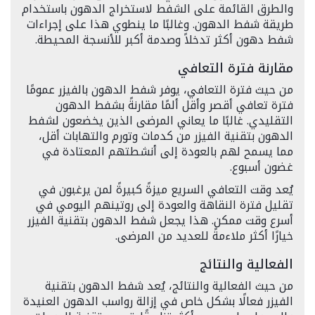
والطرق القائمة على الشفط لاستخراج الدهون باستخدام
طريقة شفط الدهون. وغالبًا ما ينطوي هذا على إجراءات
شفط دهون أكثر تدخلاً وصدمة أكبر للأنسجة المحيطة.
مقارنة فترة التعافي
من حيث فترة التعافي، يوفر شفط الدهون بالفيزر عمومًا
فترة تعافي أقصر وأقل ألمًا مقارنةً بشفط الدهون
التقليدي. غالبًا ما يعاني المرضى الذين يخضعون لشفط
الدهون بتقنية الفيزر من كدمات وتورم والتهابات أقل،
مما يسمح لهم بالعودة إلى أنشطتهم المعتادة في
غضون أسبوع.
يُعد وقت التعافي السريع ميزةً كبيرةً لمن يرغبون في
تقليل فترة النقاهة والعودة إلى روتينهم اليومي في
أسرع وقت ممكن. هذا يجعل شفط الدهون بتقنية الفيزر
خيارًا أكثر ملاءمةً للعديد من المرضى.
الفعالية والنتائج
من حيث الفعالية والنتائج، يُعد شفط الدهون بتقنية
الفيزر فعالًا بشكل خاص في إزالة رواسب الدهون العنيدة