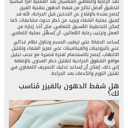
تُعدّ الرعاية والتعافي المناسبان بعد العملية أمرًا أساسيًا
لتحقيق أفضل نتائج من شفط الدهون بتقنية الفيزر.
يُنصح بشدة بالإقلاع عن التدخين قبل الجراحة، لأنه قد
يُعيق عملية الشفاء ويزيد من خطر حدوث مضاعفات. كما
يُمكن للتخطيط المُسبق للتعافي، مثل أخذ إجازة من
العمل وترتيب رعاية المُعالين، أن يُسهّل عملية التعافي.
يُساعد الحفاظ على ترطيب الجسم وتناول نظام غذائي
غني بالبروتينات والفيتامينات على تعزيز الشفاء وتقليل
الالتهاب. يُنصح بالاستحمام لفترة قصيرة مع تجنب تبليل
مواقع الشقوق الجراحية لتقليل خطر العدوى. بالإضافة
إلى ذلك، يُمكن أن يُساعد تدليك التصريف اللمفاوي في
تقليل التورم والكدمات بعد الجراحة.
هل شفط الدهون بالفيزر مُناسب
لك؟