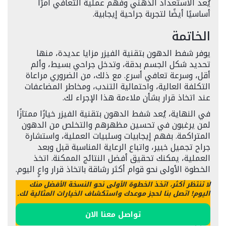
يُعد الاستعداد الذهني وفهم عملية التعافي أمرًا
أساسيًا أيضًا لتجربة جراحية إيجابية.
الخاتمة
يوفر شفط الدهون بتقنية الفيزر مزايا عديدة، منها
تحديد شكل الجسم بدقة، وتدخل جراحي بسيط، وألم
أقل، وسرعة تعافي أسرع. مع ذلك، من الضروري مراعاة
التكلفة العالية، واحتمالية التندب، ومخاطر المضاعفات
عند اتخاذ قرار بشأن ملاءمة هذا الإجراء لك.
في النهاية، يُعد شفط الدهون بتقنية الفيزر خيارًا ممتازًا
لمن يرغبون في تحسين مظهرهم والتخلص من الدهون
المتراكمة. بفهم إيجابيات وسلبيات العملية، واستشارة
جراح تجميل خبير، واتباع الرعاية المناسبة قبل وبعد
العملية، يمكنك تحقيق أفضل النتائج الممكنة. اتخذ
الخطوة الأولى نحو قوام أكثر رشاقة باتخاذ قرار واعٍ اليوم.
لا تنتظر أكثر، اتخذ الخطوة الأولى نحو النسخة الأفضل منك
اليوم! اتصل بنا لحجز موعدك واستكشاف الخيارات المثالية لك.
تواصل معنا الان