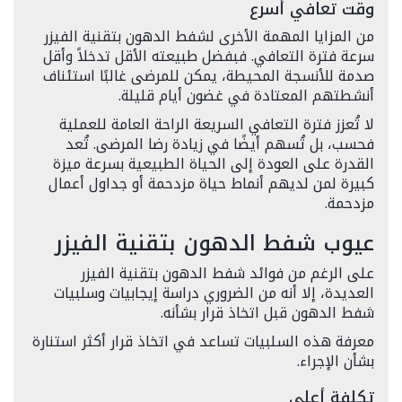
وقت تعافي أسرع
من المزايا المهمة الأخرى لشفط الدهون بتقنية الفيزر
سرعة فترة التعافي. فبفضل طبيعته الأقل تدخلاً وأقل
صدمة للأنسجة المحيطة، يمكن للمرضى غالبًا استئناف
أنشطتهم المعتادة في غضون أيام قليلة.
لا تُعزز فترة التعافي السريعة الراحة العامة للعملية
فحسب، بل تُسهم أيضًا في زيادة رضا المرضى. تُعد
القدرة على العودة إلى الحياة الطبيعية بسرعة ميزة
كبيرة لمن لديهم أنماط حياة مزدحمة أو جداول أعمال
مزدحمة.
عيوب شفط الدهون بتقنية الفيزر
على الرغم من فوائد شفط الدهون بتقنية الفيزر
العديدة، إلا أنه من الضروري دراسة إيجابيات وسلبيات
شفط الدهون قبل اتخاذ قرار بشأنه.
معرفة هذه السلبيات تساعد في اتخاذ قرار أكثر استنارة
بشأن الإجراء.
تكلفة أعلى