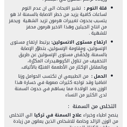
قلة النوم :
تشير الابحاث الى ان عدم النوم
لساعات كافية يزيد من خطر الاصابة بالسمنة اذ هو
يتسبب بحدوث تغييرات هرمون تزيد الشهية
ويحفز
من انتاج الجيلين وهذا الاخير هرمون محفز
للشهية
.
ارتفاع
مستوى
الانسولين
:
يرتبط ارتفاع مستوى
الإنسولين، ومقاومة الإنسولين، بتطوّر الإصابة
بالسمنة
.
ويُخفَّض مستوى الإنسولين عن طريق
التخفيف من تناول الكربوهيدرات المكرّرة،
وبالمقابل الإكثار من الأطعمة الغنيّة بالألياف
.
الحمل :
من الطبيعي ان تكتسب الحوامل وزنا
اضافيا وقد تواجه كثيرات صعوبة في خسارة هذا
الوزن بعد الولادة مما يساهم في حدوث السمنة
لدى الكثير من النساء
التخلص من السمنة
:
ينصح اطباء وخبراء
علاج السمنة في تركيا
الي التخلص
من الوزن الزائد وخاصة للاشخاص الذين يعانون من زيادة