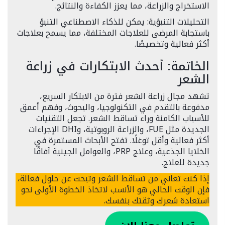
الاستخراج والزراعة، مما يعزز الكفاءة والنتائج.
التحليلات التنبؤية: يمكن للذكاء الاصطناعي التنبؤ
باستجابة المرضى للعلاجات المختلفة، مما يسمح بعلاجات
أكثر فعالية وتخصيصًا.
الخاتمة: أحدث الابتكارات في زراعة
الشعر
تشهد مجال زراعة الشعر فترة من الابتكار السريع،
مدفوعة بالتقدم في التكنولوجيا، والبحوث، وفهم أعمق
للأسباب الكامنة وراء تساقط الشعر. تجعل التقنيات
الجديدة مثل FUE، والزراعة الروبوتية، وDHI الإجراءات
أكثر فعالية وأقل توغلًا. تفتح الأبحاث المستمرة في
الخلايا الجذعية، وعلاج PRP، والعوامل الجينية آفاقًا
جديدة للعلاج.
إذا كنت تعاني من تساقط الشعر وتبحث عن حلول فعالة،
فإن الوقت الحالي هو الأنسب لاتخاذ الخطوة الأولى نحو
استعادة شعرك وثقتك بنفسك.