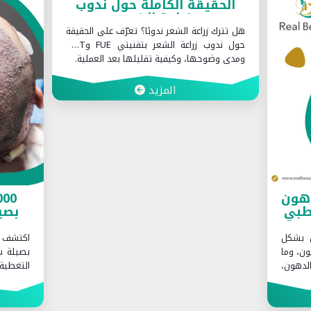
دوب
ا
لاست
الحقيقة
قارن ب
حول ندوب زراعة الشعر بتقنيتي FUE وFUT،
لاكتشا
لية.
المفقودة
الافتراض
1000، 2000، 3000، أو 4000
بصيلة شعر: ما الفرق الذي
تحدثه؟
اكتشف الفرق بين 1000 و2000 و3000 و4000
بصيلة شعر في زراعة الشعر. تعرّف على مقدار
التغطية التي يمكن أن يوفرها كل عدد من
البصيلات وما العوامل التي تحدد العدد المناسب
لك في Realbeauty Clinic.
المزيد