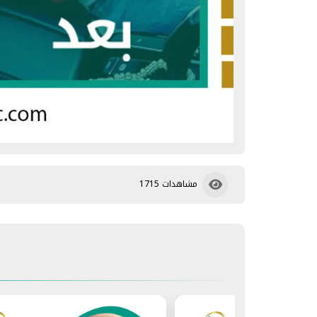
مشاهدات 1715
هل تترك زراعة الشعر ندوب