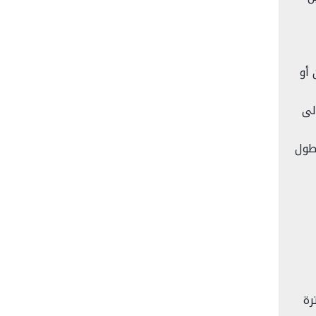
 أو
لى
أطول
رة