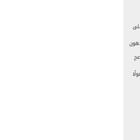
على
دهون
صح
لًا