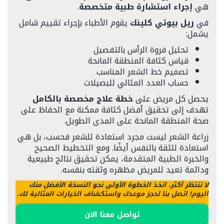
هي
إجراء استشارة طبية متخصصة
.
في
ريل بيوتي كلينك
يقوم الأطباء بإجراء تقييم شامل
يشمل:
تحليل فروة الرأس بالتفصيل
قياس كثافة المنطقة المانحة
تصميم خط الشعر المناسب
حساب العدد المثالي للبصيلات
يحصل كل مريض على
خطة علاج مخصصة بالكامل
تهدف إلى تحقيق أفضل كثافة ممكنة مع الحفاظ على
صحة المنطقة المانحة على المدى الطويل.
زراعة الشعر ليست مجرد استعادة للشعر فحسب، بل هي
استعادة للثقة بالنفس أيضًا. ومع التخطيط الصحيح
والخبرة الطبية المتقدمة، يمكن تحقيق نتائج طبيعية
ودائمة تعيد للمريض مظهره وثقته بنفسه.
لا تنتظر أكثر، اتخذ الخطوة الأولى نحو النسخة الأفضل منك
اليوم! اتصل بنا لحجز موعدك واستكشاف الخيارات المثالية لك.
تواصل معنا الان