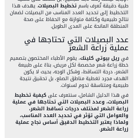
طبية دقيقة تُعرف باسم
تخطيط البصيلات
. يهدف هذا
التخطيط إلى تحديد العدد المناسب من البصيلات لضمان
نتائج طبيعية وكثافة متوازنة مع الحفاظ على صحة
المنطقة المانحة على المدى الطويل.
عدد البصيلات التي تحتاجها في
عملية زراعة الشعر
في
ريل بيوتي كلينك
، يقوم الأطباء المختصون بتصميم
خطة زراعة شعر مخصصة لكل مريض، بناءً على طبيعة
الشعر، درجة التساقط، وشكل الوجه، بحيث لا يكون
الهدف مجرد تغطية مناطق الصلع، بل تحقيق نتيجة
طبيعية ومتناسقة تدوم لسنوات.
في هذا الدليل الشامل، سنتعرف على
كيفية تخطيط
البصيلات، وعدد البصيلات التي تحتاجها في عملية
زراعة الشعر لمختلف درجات تساقط الشعر،
والعوامل التي تؤثر في تحديد العدد المناسب،
ولماذا يعتبر التخطيط الدقيق أساس نجاح عملية
زراعة الشعر.