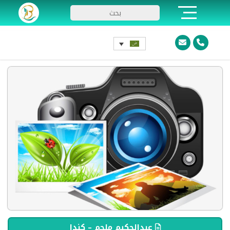
عبدالحكيم ملحم – كندا