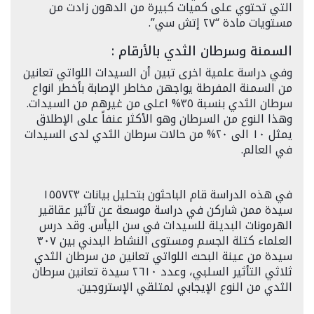
التي تحتوي على كميات كبيرة من الدهون زادت من
مستويات مادة “٢٧ إتش سي”.
السمنة وسرطان الثدي بالأرقام :
وفي دراسة علمية اخرى تبين أن السيدات اللواتي تعانين
من السمنة المفرطة يواجهن مخاطر الإصابة بأخطر انواع
سرطان الثدي بنسبة ٣٥% اعلى من غيرهم من السيدات.
وهذا النوع من السرطان وهو الأكثر عنفاً على الإطلاق
يمثل ١٠ الى ٢٠% من حالات سرطان الثدي لدى السيدات
في العالم.
في هذه الدراسة قام الباحثون بتحليل بيانات ١٥٥٧٢٣
سيدة ممن شاركن في دراسة موسعة عن تأثير عقاقير
الهرمونات البديلة للسيدات في سن اليأس. وقد درس
العلماء كتلة الجسم ومستوى النشاط البدني بين ٣٠٧
سيدة من عينة البحث اللواتي تعانين من سرطان الثدي
ثلاثي التأثير السلبي، وعدد ٢٦١٠ سيدة تعانين سرطان
الثدي من النوع الإيجابي لمتلقي الإستروجين.