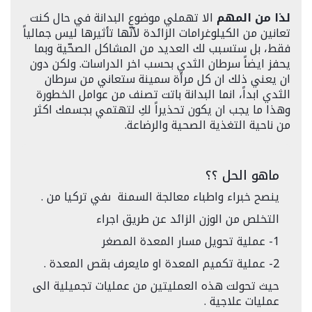
لذا من المهم
الا تهملي موضوع البدانة في حال كنت
تعانين من الكيلوغرامات الزائدة لأنّها تأثيرها ليس جمالياً
فقط، بل ستسبب لك العديد من المشاكل الصحّية وبما
يحفز ايضاً سرطان الثدي بحسب اخر الدراسات. ولكن دون
ان يعني ذلك ان كل مرأة سمينة ستعاني من سرطان
الثدي ابداً، انما البدانة باتت تصنف من عوامل الخطورة
وهذا ما يجب ان يكون تحذيراً لكِ لتهتمي بجسمك اكثر
من ناحية التغذية الصحية والرضاعة.
ماهو الحل ؟؟
ينصح خبراء واطباء معالجة السمنة ىفي تركيا من .
التخلص من الوزن الزائد عن طريق اجراء
1- عملية تحويل مسار المعدة المصغر
2- عملية تكميم المعدة او مايعرف بقص المعدة .
حيث تحولت هذه العمليتين من عمليات تجميلية الى
عمليات علاجية .